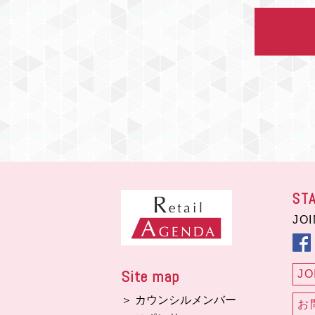
ST
JO
Site map
JO
＞ カウンシルメンバー
お